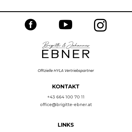



Offizielle HYLA Vertriebspartner
KONTAKT
+43 664 100 70 11
office@brigitte-ebner.at
LINKS