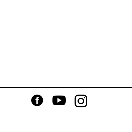


